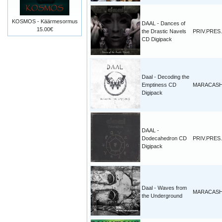
KOSMOS - Käärmesormus
DAAL - Dances of
15.00€
the Drastic Navels
PRIV.PRES.
CD Digipack
Daal - Decoding the
Emptiness CD
MARACAS
Digipack
DAAL -
Dodecahedron CD
PRIV.PRES.
Digipack
Daal - Waves from
MARACAS
the Underground