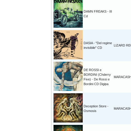
DAMN FREAKS - III
Cd
DASIA - "Del regime
LIZARD R
invisibile" CD
DE ROSSI e
BORDINI (Chderry
MARACAS
Five) - De Rossi e
Bordini CD Digipa
Deception Store -
MARACAS
Osmosis