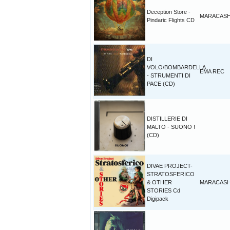
Deception Store -
MARACAS
Pindaric Flights CD
DI
VOLO/BOMBARDELLA
EMA REC
- STRUMENTI DI
PACE (CD)
DISTILLERIE DI
MALTO - SUONO !
(CD)
DIVAE PROJECT-
STRATOSFERICO
& OTHER
MARACAS
STORIES Cd
Digipack