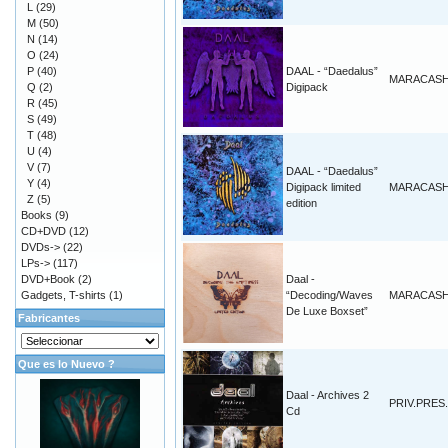
L
(29)
M
(50)
N
(14)
O
(24)
P
(40)
DAAL - “Daedalus”
MARACAS
Q
(2)
Digipack
R
(45)
S
(49)
T
(48)
U
(4)
V
(7)
DAAL - “Daedalus”
Y
(4)
Digipack limited
MARACAS
Z
(5)
edition
Books
(9)
CD+DVD
(12)
DVDs->
(22)
LPs->
(117)
DVD+Book
(2)
Daal -
Gadgets, T-shirts
(1)
“Decoding/Waves
MARACAS
De Luxe Boxset”
Fabricantes
Que es lo Nuevo ?
Daal - Archives 2
PRIV.PRES.
Cd