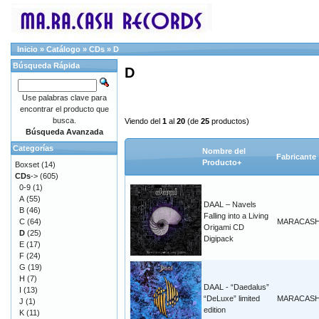
Inicio
»
Catálogo
»
CDs
»
D
Búsqueda Rápida
D
Use palabras clave para
encontrar el producto que
busca.
Viendo del
1
al
20
(de
25
productos)
Búsqueda Avanzada
Categorías
Nombre del
Fabricante
Producto+
Boxset
(14)
CDs
->
(605)
0-9
(1)
A
(55)
DAAL – Navels
B
(46)
Falling into a Living
C
(64)
MARACAS
Origami CD
D
(25)
Digipack
E
(17)
F
(24)
G
(19)
H
(7)
DAAL - “Daedalus”
I
(13)
“DeLuxe” limited
MARACAS
J
(1)
edition
K
(11)