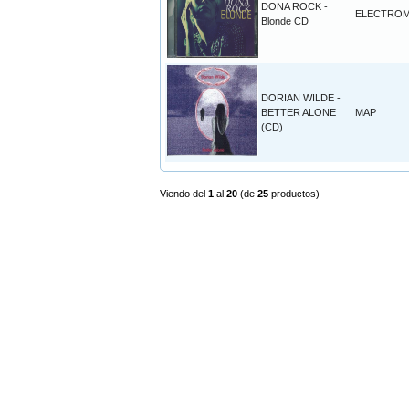
DONA ROCK -
ELECTROM
Blonde CD
DORIAN WILDE -
BETTER ALONE
MAP
(CD)
Viendo del
1
al
20
(de
25
productos)