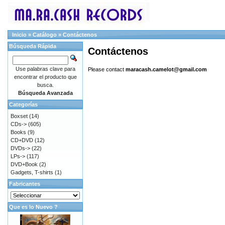
Inicio
»
Catálogo
»
Contáctenos
Búsqueda Rápida
Contáctenos
Use palabras clave para
Please contact
maracash.camelot@gmail.com
encontrar el producto que
busca.
Búsqueda Avanzada
Categorías
Boxset
(14)
CDs->
(605)
Books
(9)
CD+DVD
(12)
DVDs->
(22)
LPs->
(117)
DVD+Book
(2)
Gadgets, T-shirts
(1)
Fabricantes
Que es lo Nuevo ?