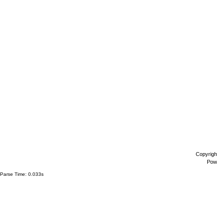
Copyrigh
Pow
Parse Time: 0.033s