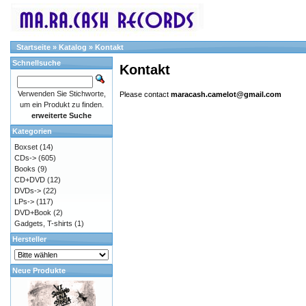
Startseite
»
Katalog
»
Kontakt
Schnellsuche
Kontakt
Verwenden Sie Stichworte,
Please contact
maracash.camelot@gmail.com
um ein Produkt zu finden.
erweiterte Suche
Kategorien
Boxset
(14)
CDs->
(605)
Books
(9)
CD+DVD
(12)
DVDs->
(22)
LPs->
(117)
DVD+Book
(2)
Gadgets, T-shirts
(1)
Hersteller
Neue Produkte