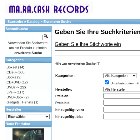
Startseite
»
Katalog
»
Erweiterte Suche
Schnellsuche
Geben Sie Ihre Suchkriterien
Verwenden Sie Stichworte,
Geben Sie Ihre Stichworte ein
um ein Produkt zu finden.
erweiterte Suche
Kategorien
Hilfe zur erweiterten Suche
[?]
Boxset
(14)
CDs->
(605)
Kategorien:
Books
(9)
CD+DVD
(12)
Unterkategorien mit
DVDs->
(22)
Hersteller:
LPs->
(117)
Preis ab:
DVD+Book
(2)
Gadgets, T-shirts
(1)
Preis bis:
Hersteller
hinzugefügt von:
hinzugefügt bis:
Neue Produkte