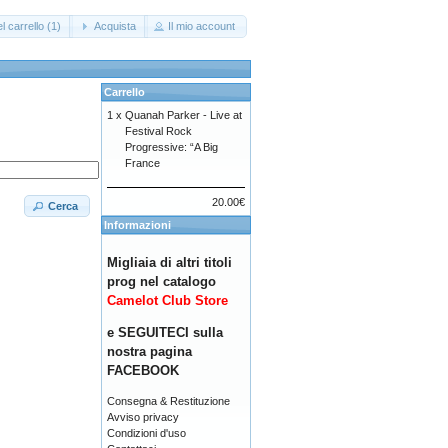
l carrello (1)
Acquista
Il mio account
Carrello
1 x
Quanah Parker - Live at
Festival Rock
Progressive: “A Big
France
20.00€
Cerca
Informazioni
Migliaia di altri titoli
prog nel catalogo
Camelot Club Store
e SEGUITECI sulla
nostra pagina
FACEBOOK
Consegna & Restituzione
Avviso privacy
Condizioni d'uso