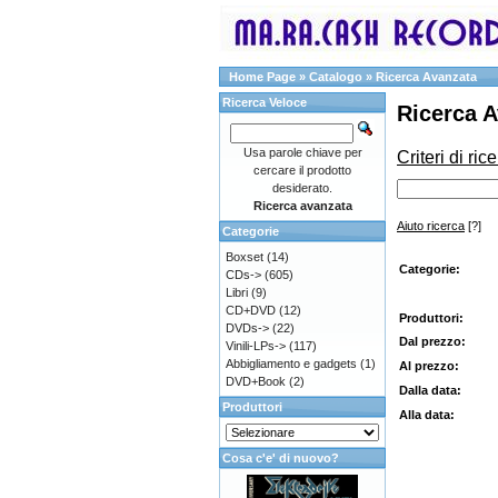
Home Page
»
Catalogo
»
Ricerca Avanzata
Ricerca Veloce
Ricerca 
Usa parole chiave per
Criteri di ric
cercare il prodotto
desiderato.
Ricerca avanzata
Aiuto ricerca
[?]
Categorie
Boxset
(14)
Categorie:
CDs->
(605)
Libri
(9)
CD+DVD
(12)
Produttori:
DVDs->
(22)
Dal prezzo:
Vinili-LPs->
(117)
Abbigliamento e gadgets
(1)
Al prezzo:
DVD+Book
(2)
Dalla data:
Produttori
Alla data:
Cosa c'e' di nuovo?