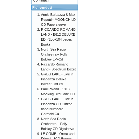
Contattaci
Piu' venduti
Annie Barbazza & Max
Repetti - MOONCHILD
CD Papersleeve
RICCARDO ROMANO
LAND - B612 DELUXE
ED. (2cd+104 pages
Book)
North Sea Radio
Orchestra – Folly
Bololey LP+Cd
Riccardo Romano
Land - Spectrum Boxet
GREG LAKE - Live in
Piacenza Deluxe
Boxset Lmt ed
Paul Roland - 1313
Mocking Bird Lane CD
GREG LAKE - Live in
Piacenza CD Limited
hand Numberd
Gatefold Ca
North Sea Radio
Orchestra – Folly
Bololey CD Digisleeve
LE ORME - Orme and
Friends 3CD Boxset